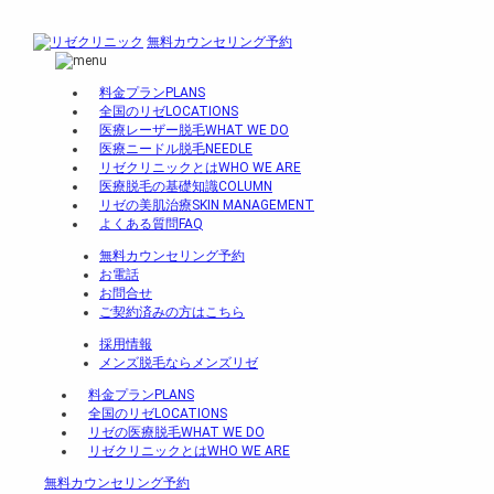
無料カウンセリング予約
料金プラン
PLANS
全国のリゼ
LOCATIONS
医療レーザー脱毛
WHAT WE DO
医療ニードル脱毛
NEEDLE
リゼクリニックとは
WHO WE ARE
医療脱毛の基礎知識
COLUMN
リゼの美肌治療
SKIN MANAGEMENT
よくある質問
FAQ
無料カウンセリング予約
お電話
お問合せ
ご契約済みの方はこちら
採用情報
メンズ脱毛ならメンズリゼ
料金プラン
PLANS
全国のリゼ
LOCATIONS
リゼの医療脱毛
WHAT WE DO
リゼクリニックとは
WHO WE ARE
無料カウンセリング予約