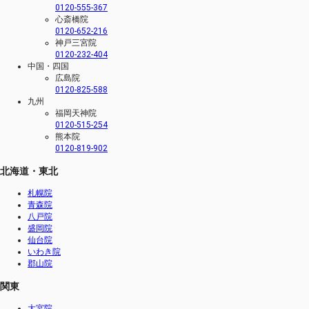
0120-555-367
心斎橋院
0120-652-216
神戸三宮院
0120-232-404
中国・四国
広島院
0120-825-588
九州
福岡天神院
0120-515-254
熊本院
0120-819-902
北海道・東北
札幌院
青森院
八戸院
盛岡院
仙台院
いわき院
郡山院
関東
大宮院