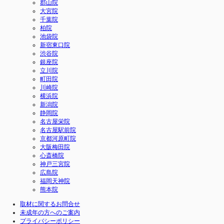
郡山院
大宮院
千葉院
柏院
池袋院
新宿東口院
渋谷院
銀座院
立川院
町田院
川崎院
横浜院
新潟院
静岡院
名古屋栄院
名古屋駅前院
京都河原町院
大阪梅田院
心斎橋院
神戸三宮院
広島院
福岡天神院
熊本院
取材に関するお問合せ
未成年の方へのご案内
プライバシーポリシー