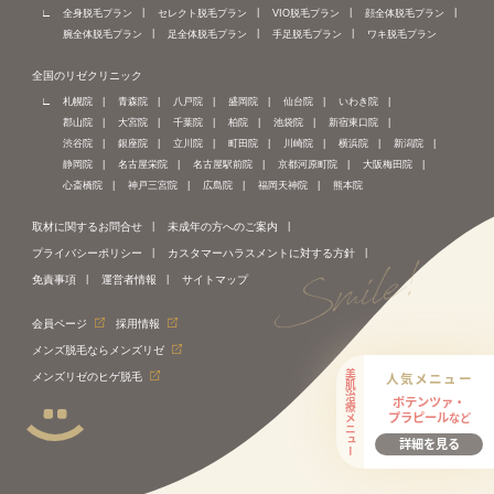
全身脱毛プラン
セレクト脱毛プラン
VIO脱毛プラン
顔全体脱毛プラン
腕全体脱毛プラン
足全体脱毛プラン
手足脱毛プラン
ワキ脱毛プラン
全国のリゼクリニック
札幌院
青森院
八戸院
盛岡院
仙台院
いわき院
郡山院
大宮院
千葉院
柏院
池袋院
新宿東口院
渋谷院
銀座院
立川院
町田院
川崎院
横浜院
新潟院
静岡院
名古屋栄院
名古屋駅前院
京都河原町院
大阪梅田院
心斎橋院
神戸三宮院
広島院
福岡天神院
熊本院
取材に関するお問合せ
未成年の方へのご案内
プライバシーポリシー
カスタマーハラスメントに対する方針
免責事項
運営者情報
サイトマップ
会員ページ
採用情報
メンズ脱毛ならメンズリゼ
美肌治療メニュー
人気メニュー
メンズリゼのヒゲ脱毛
ポテンツァ・
プラピール
など
詳細を見る