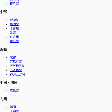
横浜院
中部
新潟院
静岡院
名古屋
栄院
名古屋
駅前院
近畿
京都
河原町院
大阪梅田院
心斎橋院
神戸三宮院
中国・四国
広島院
九州
福岡
天神院