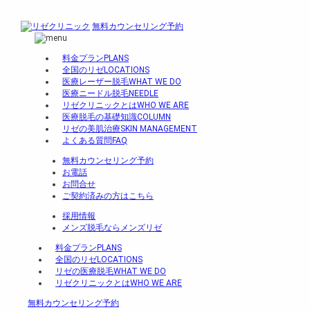
無料カウンセリング予約
料金プラン
PLANS
全国のリゼ
LOCATIONS
医療レーザー脱毛
WHAT WE DO
医療ニードル脱毛
NEEDLE
リゼクリニックとは
WHO WE ARE
医療脱毛の基礎知識
COLUMN
リゼの美肌治療
SKIN MANAGEMENT
よくある質問
FAQ
無料カウンセリング予約
お電話
お問合せ
ご契約済みの方はこちら
採用情報
メンズ脱毛ならメンズリゼ
料金プラン
PLANS
全国のリゼ
LOCATIONS
リゼの医療脱毛
WHAT WE DO
リゼクリニックとは
WHO WE ARE
無料カウンセリング予約