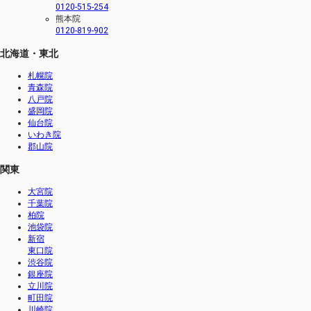
0120-515-254
熊本院
0120-819-902
北海道・東北
札幌院
青森院
八戸院
盛岡院
仙台院
いわき院
郡山院
関東
大宮院
千葉院
柏院
池袋院
新宿
東口院
渋谷院
銀座院
立川院
町田院
川崎院