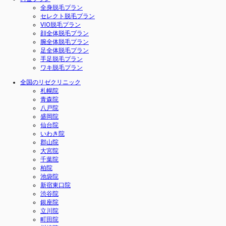
全身脱毛プラン
セレクト脱毛プラン
VIO脱毛プラン
顔全体脱毛プラン
腕全体脱毛プラン
足全体脱毛プラン
手足脱毛プラン
ワキ脱毛プラン
全国のリゼクリニック
札幌院
青森院
八戸院
盛岡院
仙台院
いわき院
郡山院
大宮院
千葉院
柏院
池袋院
新宿東口院
渋谷院
銀座院
立川院
町田院