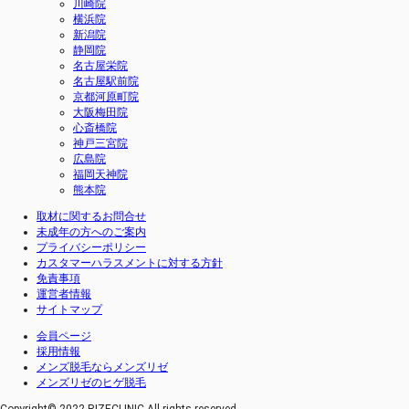
川崎院
横浜院
新潟院
静岡院
名古屋栄院
名古屋駅前院
京都河原町院
大阪梅田院
心斎橋院
神戸三宮院
広島院
福岡天神院
熊本院
取材に関するお問合せ
未成年の方へのご案内
プライバシーポリシー
カスタマーハラスメントに対する方針
免責事項
運営者情報
サイトマップ
会員ページ
採用情報
メンズ脱毛ならメンズリゼ
メンズリゼのヒゲ脱毛