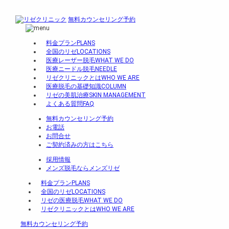
無料カウンセリング予約
料金プラン
PLANS
全国のリゼ
LOCATIONS
医療レーザー脱毛
WHAT WE DO
医療ニードル脱毛
NEEDLE
リゼクリニックとは
WHO WE ARE
医療脱毛の基礎知識
COLUMN
リゼの美肌治療
SKIN MANAGEMENT
よくある質問
FAQ
無料カウンセリング予約
お電話
お問合せ
ご契約済みの方はこちら
採用情報
メンズ脱毛ならメンズリゼ
料金プラン
PLANS
全国のリゼ
LOCATIONS
リゼの医療脱毛
WHAT WE DO
リゼクリニックとは
WHO WE ARE
無料カウンセリング予約