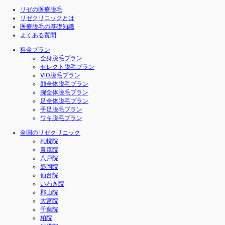
リゼの医療脱毛
リゼクリニックとは
医療脱毛の基礎知識
よくある質問
料金プラン
全身脱毛プラン
セレクト脱毛プラン
VIO脱毛プラン
顔全体脱毛プラン
腕全体脱毛プラン
足全体脱毛プラン
手足脱毛プラン
ワキ脱毛プラン
全国のリゼクリニック
札幌院
青森院
八戸院
盛岡院
仙台院
いわき院
郡山院
大宮院
千葉院
柏院