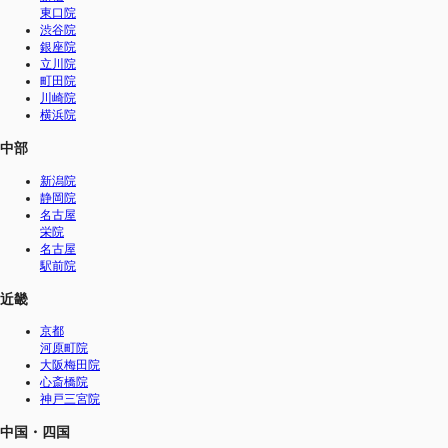
東口院
渋谷院
銀座院
立川院
町田院
川崎院
横浜院
中部
新潟院
静岡院
名古屋
栄院
名古屋
駅前院
近畿
京都
河原町院
大阪梅田院
心斎橋院
神戸三宮院
中国・四国