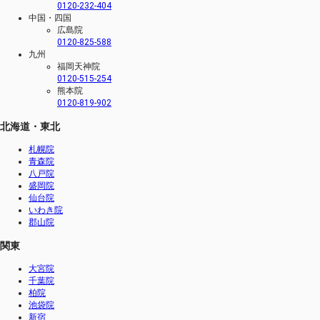
0120-232-404
中国・四国
広島院
0120-825-588
九州
福岡天神院
0120-515-254
熊本院
0120-819-902
北海道・東北
札幌院
青森院
八戸院
盛岡院
仙台院
いわき院
郡山院
関東
大宮院
千葉院
柏院
池袋院
新宿