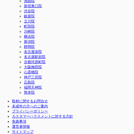
池袋院
新宿東口院
渋谷院
銀座院
立川院
町田院
川崎院
横浜院
新潟院
静岡院
名古屋栄院
名古屋駅前院
京都河原町院
大阪梅田院
心斎橋院
神戸三宮院
広島院
福岡天神院
熊本院
取材に関するお問合せ
未成年の方へのご案内
プライバシーポリシー
カスタマーハラスメントに対する方針
免責事項
運営者情報
サイトマップ