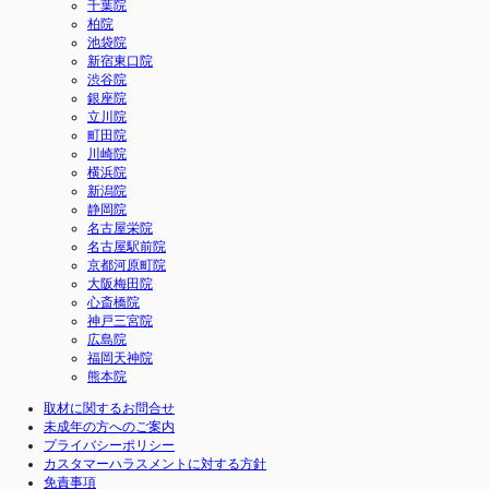
千葉院
柏院
池袋院
新宿東口院
渋谷院
銀座院
立川院
町田院
川崎院
横浜院
新潟院
静岡院
名古屋栄院
名古屋駅前院
京都河原町院
大阪梅田院
心斎橋院
神戸三宮院
広島院
福岡天神院
熊本院
取材に関するお問合せ
未成年の方へのご案内
プライバシーポリシー
カスタマーハラスメントに対する方針
免責事項