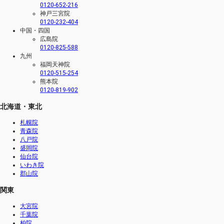
0120-652-216
神戸三宮院
0120-232-404
中国・四国
広島院
0120-825-588
九州
福岡天神院
0120-515-254
熊本院
0120-819-902
北海道・東北
札幌院
青森院
八戸院
盛岡院
仙台院
いわき院
郡山院
関東
大宮院
千葉院
柏院