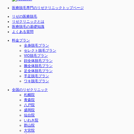
医療脱毛専門のリゼクリニックトップページ
リゼの医療脱毛
リゼクリニックとは
医療脱毛の基礎知識
よくある質問
料金プラン
全身脱毛プラン
セレクト脱毛プラン
VIO脱毛プラン
顔全体脱毛プラン
腕全体脱毛プラン
足全体脱毛プラン
手足脱毛プラン
ワキ脱毛プラン
全国のリゼクリニック
札幌院
青森院
八戸院
盛岡院
仙台院
いわき院
郡山院
大宮院