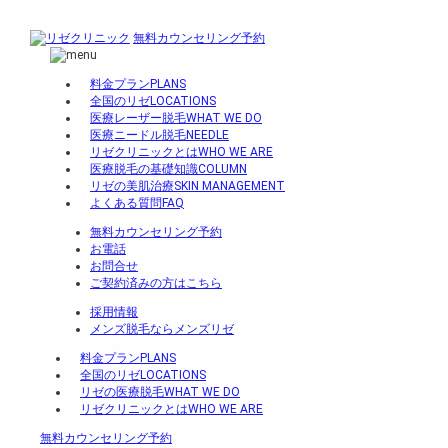
無料カウンセリング予約
料金プラン
PLANS
全国のリゼ
LOCATIONS
医療レーザー脱毛
WHAT WE DO
医療ニードル脱毛
NEEDLE
リゼクリニックとは
WHO WE ARE
医療脱毛の基礎知識
COLUMN
リゼの美肌治療
SKIN MANAGEMENT
よくある質問
FAQ
無料カウンセリング予約
お電話
お問合せ
ご契約済みの方はこちら
採用情報
メンズ脱毛ならメンズリゼ
料金プラン
PLANS
全国のリゼ
LOCATIONS
リゼの医療脱毛
WHAT WE DO
リゼクリニックとは
WHO WE ARE
無料カウンセリング予約