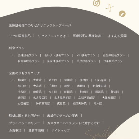
医療脱毛専門のリゼクリニックトップページ
リゼの医療脱毛
リゼクリニックとは
医療脱毛の基礎知識
よくある質問
料金プラン
全身脱毛プラン
セレクト脱毛プラン
VIO脱毛プラン
顔全体脱毛プラン
腕全体脱毛プラン
足全体脱毛プラン
手足脱毛プラン
ワキ脱毛プラン
全国のリゼクリニック
札幌院
青森院
八戸院
盛岡院
仙台院
いわき院
郡山院
大宮院
千葉院
柏院
池袋院
新宿東口院
渋谷院
銀座院
立川院
町田院
川崎院
横浜院
新潟院
静岡院
名古屋栄院
名古屋駅前院
京都河原町院
大阪梅田院
心斎橋院
神戸三宮院
広島院
福岡天神院
熊本院
取材に関するお問合せ
未成年の方へのご案内
プライバシーポリシー
カスタマーハラスメントに対する方針
免責事項
運営者情報
サイトマップ