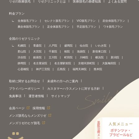
リゼの医療脱毛
リゼクリニックとは
医療脱毛の基礎知識
よくある質問
料金プラン
全身脱毛プラン
セレクト脱毛プラン
VIO脱毛プラン
顔全体脱毛プラン
腕全体脱毛プラン
足全体脱毛プラン
手足脱毛プラン
ワキ脱毛プラン
全国のリゼクリニック
札幌院
青森院
八戸院
盛岡院
仙台院
いわき院
郡山院
大宮院
千葉院
柏院
池袋院
新宿東口院
渋谷院
銀座院
立川院
町田院
川崎院
横浜院
新潟院
静岡院
名古屋栄院
名古屋駅前院
京都河原町院
大阪梅田院
心斎橋院
神戸三宮院
広島院
福岡天神院
熊本院
取材に関するお問合せ
未成年の方へのご案内
プライバシーポリシー
カスタマーハラスメントに対する方針
免責事項
運営者情報
サイトマップ
会員ページ
採用情報
メンズ脱毛ならメンズリゼ
美肌治療メニュー
人気メニュー
メンズリゼのヒゲ脱毛
ポテンツァ・
プラピール
など