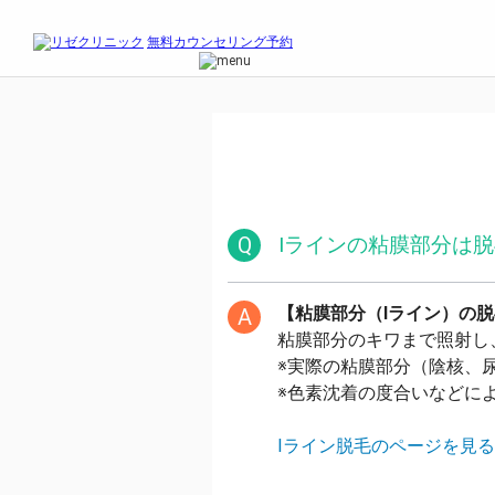
無料カウンセリング予約
料金プラン
PLANS
全国のリゼ
LOCATIONS
医療レーザー脱毛
WHAT WE DO
医療ニードル脱毛
NEEDLE
リゼクリニックとは
WHO WE ARE
医療脱毛の基礎知識
COLUMN
リゼの美肌治療
SKIN MANAGEMENT
よくある質問
FAQ
Q
Iラインの粘膜部分は
無料カウンセリング予約
お電話
お問合せ
【粘膜部分（Iライン）の
A
ご契約済みの方はこちら
粘膜部分のキワまで照射し
採用情報
メンズ脱毛ならメンズリゼ
※実際の粘膜部分（陰核、
※色素沈着の度合いなどに
料金プラン
PLANS
全国のリゼ
LOCATIONS
リゼの医療脱毛
WHAT WE DO
Iライン脱毛のページを見
リゼクリニックとは
WHO WE ARE
無料カウンセリング予約