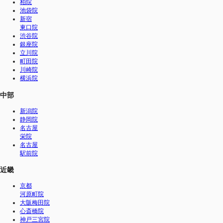
柏院
池袋院
新宿
東口院
渋谷院
銀座院
立川院
町田院
川崎院
横浜院
中部
新潟院
静岡院
名古屋
栄院
名古屋
駅前院
近畿
京都
河原町院
大阪梅田院
心斎橋院
神戸三宮院