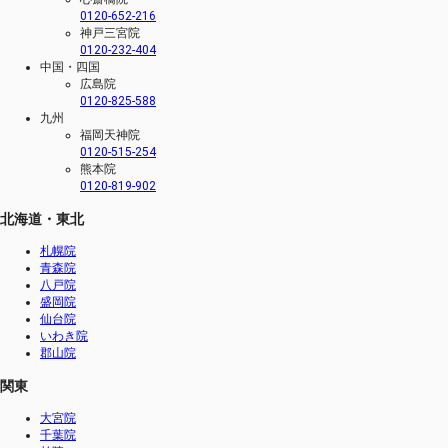
0120-652-216
神戸三宮院
0120-232-404
中国・四国
広島院
0120-825-588
九州
福岡天神院
0120-515-254
熊本院
0120-819-902
北海道・東北
札幌院
青森院
八戸院
盛岡院
仙台院
いわき院
郡山院
関東
大宮院
千葉院