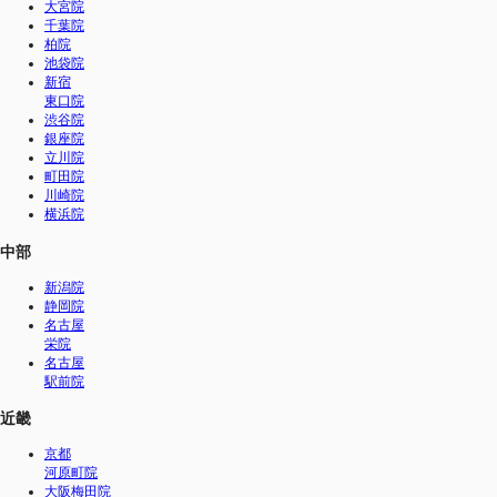
大宮院
千葉院
柏院
池袋院
新宿
東口院
渋谷院
銀座院
立川院
町田院
川崎院
横浜院
中部
新潟院
静岡院
名古屋
栄院
名古屋
駅前院
近畿
京都
河原町院
大阪梅田院