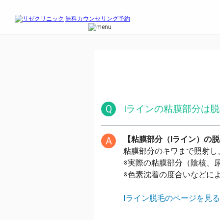
無料カウンセリング予約
料金プラン
PLANS
全国のリゼ
LOCATIONS
医療レーザー脱毛
WHAT WE DO
医療ニードル脱毛
NEEDLE
リゼクリニックとは
WHO WE ARE
医療脱毛の基礎知識
COLUMN
リゼの美肌治療
SKIN MANAGEMENT
よくある質問
FAQ
Q
Iラインの粘膜部分は
無料カウンセリング予約
お電話
お問合せ
【粘膜部分（Iライン）の
A
ご契約済みの方はこちら
粘膜部分のキワまで照射し
採用情報
メンズ脱毛ならメンズリゼ
※実際の粘膜部分（陰核、
※色素沈着の度合いなどに
料金プラン
PLANS
全国のリゼ
LOCATIONS
リゼの医療脱毛
WHAT WE DO
Iライン脱毛のページを見
リゼクリニックとは
WHO WE ARE
無料カウンセリング予約