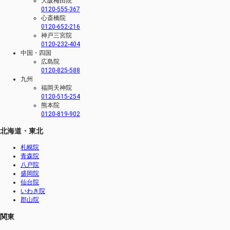
大阪梅田院
0120-555-367
心斎橋院
0120-652-216
神戸三宮院
0120-232-404
中国・四国
広島院
0120-825-588
九州
福岡天神院
0120-515-254
熊本院
0120-819-902
北海道・東北
札幌院
青森院
八戸院
盛岡院
仙台院
いわき院
郡山院
関東