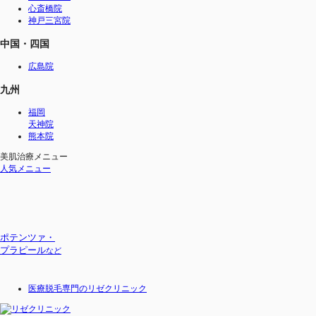
心斎橋院
神戸三宮院
中国・四国
広島院
九州
福岡
天神院
熊本院
美肌治療メニュー
人気メニュー
ポテンツァ・
プラピール
など
医療脱毛専門のリゼクリニック