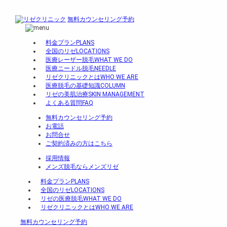
無料カウンセリング予約
料金プラン
PLANS
全国のリゼ
LOCATIONS
医療レーザー脱毛
WHAT WE DO
医療ニードル脱毛
NEEDLE
リゼクリニックとは
WHO WE ARE
医療脱毛の基礎知識
COLUMN
リゼの美肌治療
SKIN MANAGEMENT
よくある質問
FAQ
無料カウンセリング予約
お電話
お問合せ
ご契約済みの方はこちら
採用情報
メンズ脱毛ならメンズリゼ
料金プラン
PLANS
全国のリゼ
LOCATIONS
リゼの医療脱毛
WHAT WE DO
リゼクリニックとは
WHO WE ARE
無料カウンセリング予約