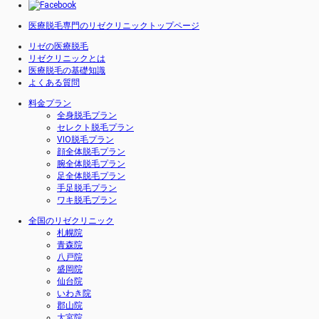
医療脱毛専門のリゼクリニックトップページ
リゼの医療脱毛
リゼクリニックとは
医療脱毛の基礎知識
よくある質問
料金プラン
全身脱毛プラン
セレクト脱毛プラン
VIO脱毛プラン
顔全体脱毛プラン
腕全体脱毛プラン
足全体脱毛プラン
手足脱毛プラン
ワキ脱毛プラン
全国のリゼクリニック
札幌院
青森院
八戸院
盛岡院
仙台院
いわき院
郡山院
大宮院