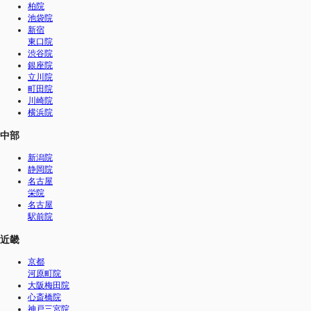
柏院
池袋院
新宿
東口院
渋谷院
銀座院
立川院
町田院
川崎院
横浜院
中部
新潟院
静岡院
名古屋
栄院
名古屋
駅前院
近畿
京都
河原町院
大阪梅田院
心斎橋院
神戸三宮院