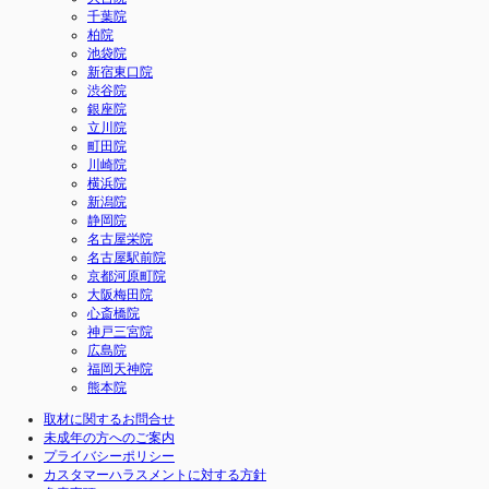
千葉院
柏院
池袋院
新宿東口院
渋谷院
銀座院
立川院
町田院
川崎院
横浜院
新潟院
静岡院
名古屋栄院
名古屋駅前院
京都河原町院
大阪梅田院
心斎橋院
神戸三宮院
広島院
福岡天神院
熊本院
取材に関するお問合せ
未成年の方へのご案内
プライバシーポリシー
カスタマーハラスメントに対する方針