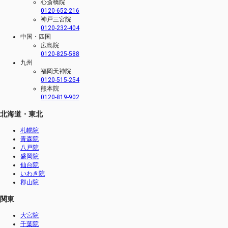
心斎橋院
0120-652-216
神戸三宮院
0120-232-404
中国・四国
広島院
0120-825-588
九州
福岡天神院
0120-515-254
熊本院
0120-819-902
北海道・東北
札幌院
青森院
八戸院
盛岡院
仙台院
いわき院
郡山院
関東
大宮院
千葉院