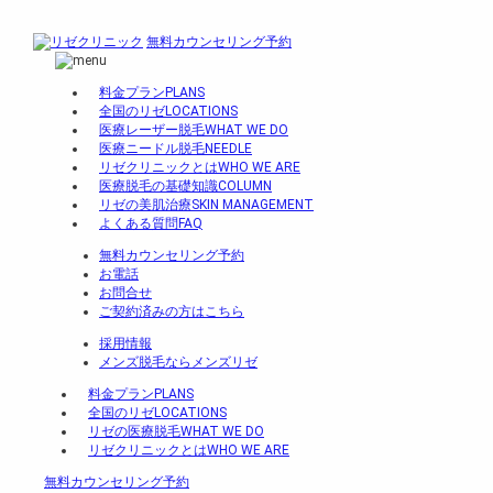
無料カウンセリング予約
料金プラン
PLANS
全国のリゼ
LOCATIONS
医療レーザー脱毛
WHAT WE DO
医療ニードル脱毛
NEEDLE
リゼクリニックとは
WHO WE ARE
医療脱毛の基礎知識
COLUMN
リゼの美肌治療
SKIN MANAGEMENT
よくある質問
FAQ
無料カウンセリング予約
お電話
お問合せ
ご契約済みの方はこちら
採用情報
メンズ脱毛ならメンズリゼ
料金プラン
PLANS
全国のリゼ
LOCATIONS
リゼの医療脱毛
WHAT WE DO
リゼクリニックとは
WHO WE ARE
無料カウンセリング予約