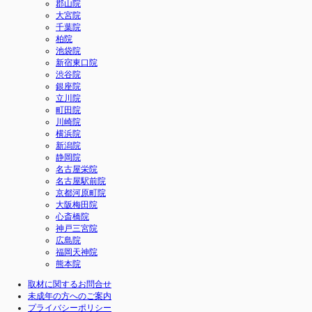
郡山院
大宮院
千葉院
柏院
池袋院
新宿東口院
渋谷院
銀座院
立川院
町田院
川崎院
横浜院
新潟院
静岡院
名古屋栄院
名古屋駅前院
京都河原町院
大阪梅田院
心斎橋院
神戸三宮院
広島院
福岡天神院
熊本院
取材に関するお問合せ
未成年の方へのご案内
プライバシーポリシー