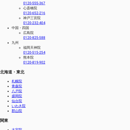
0120-555-367
心斎橋院
0120-652-216
神戸三宮院
0120-232-404
中国・四国
広島院
0120-825-588
九州
福岡天神院
0120-515-254
熊本院
0120-819-902
北海道・東北
札幌院
青森院
八戸院
盛岡院
仙台院
いわき院
郡山院
関東
大宮院