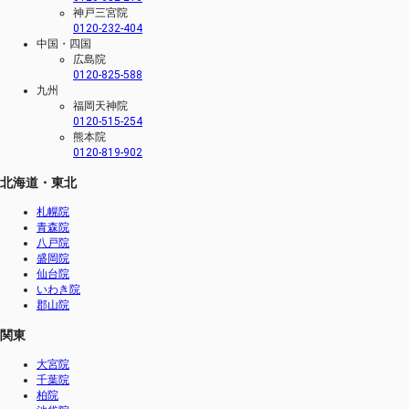
神戸三宮院
0120-232-404
中国・四国
広島院
0120-825-588
九州
福岡天神院
0120-515-254
熊本院
0120-819-902
北海道・東北
札幌院
青森院
八戸院
盛岡院
仙台院
いわき院
郡山院
関東
大宮院
千葉院
柏院