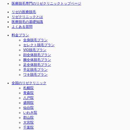
医療脱毛専門のリゼクリニックトップページ
リゼの医療脱毛
リゼクリニックとは
医療脱毛の基礎知識
よくある質問
料金プラン
全身脱毛プラン
セレクト脱毛プラン
VIO脱毛プラン
顔全体脱毛プラン
腕全体脱毛プラン
足全体脱毛プラン
手足脱毛プラン
ワキ脱毛プラン
全国のリゼクリニック
札幌院
青森院
八戸院
盛岡院
仙台院
いわき院
郡山院
大宮院
千葉院