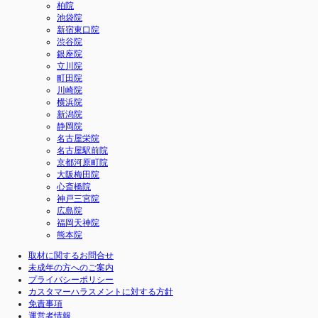
柏院
池袋院
新宿東口院
渋谷院
銀座院
立川院
町田院
川崎院
横浜院
新潟院
静岡院
名古屋栄院
名古屋駅前院
京都河原町院
大阪梅田院
心斎橋院
神戸三宮院
広島院
福岡天神院
熊本院
取材に関するお問合せ
未成年の方へのご案内
プライバシーポリシー
カスタマーハラスメントに対する方針
免責事項
運営者情報