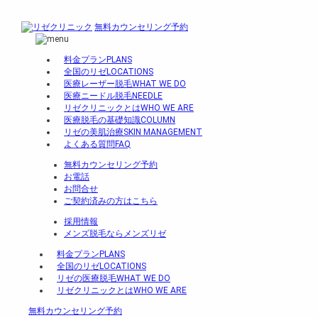
無料カウンセリング予約
料金プラン
PLANS
全国のリゼ
LOCATIONS
医療レーザー脱毛
WHAT WE DO
医療ニードル脱毛
NEEDLE
リゼクリニックとは
WHO WE ARE
医療脱毛の基礎知識
COLUMN
リゼの美肌治療
SKIN MANAGEMENT
よくある質問
FAQ
無料カウンセリング予約
お電話
お問合せ
ご契約済みの方はこちら
採用情報
メンズ脱毛ならメンズリゼ
料金プラン
PLANS
全国のリゼ
LOCATIONS
リゼの医療脱毛
WHAT WE DO
リゼクリニックとは
WHO WE ARE
無料カウンセリング予約