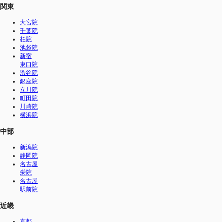
関東
大宮院
千葉院
柏院
池袋院
新宿
東口院
渋谷院
銀座院
立川院
町田院
川崎院
横浜院
中部
新潟院
静岡院
名古屋
栄院
名古屋
駅前院
近畿
京都