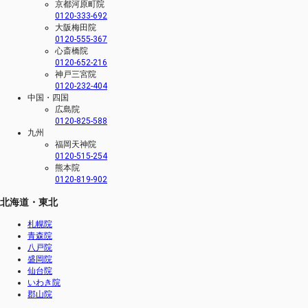
京都河原町院
0120-333-692
大阪梅田院
0120-555-367
心斎橋院
0120-652-216
神戸三宮院
0120-232-404
中国・四国
広島院
0120-825-588
九州
福岡天神院
0120-515-254
熊本院
0120-819-902
北海道・東北
札幌院
青森院
八戸院
盛岡院
仙台院
いわき院
郡山院