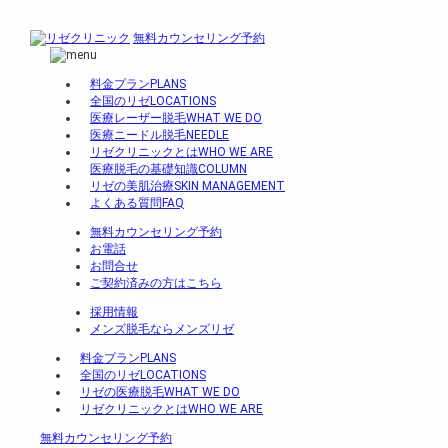
無料カウンセリング予約
料金プラン
PLANS
全国のリゼ
LOCATIONS
医療レーザー脱毛
WHAT WE DO
医療ニードル脱毛
NEEDLE
リゼクリニックとは
WHO WE ARE
医療脱毛の基礎知識
COLUMN
リゼの美肌治療
SKIN MANAGEMENT
よくある質問
FAQ
無料カウンセリング予約
お電話
お問合せ
ご契約済みの方はこちら
採用情報
メンズ脱毛ならメンズリゼ
料金プラン
PLANS
全国のリゼ
LOCATIONS
リゼの医療脱毛
WHAT WE DO
リゼクリニックとは
WHO WE ARE
無料カウンセリング予約