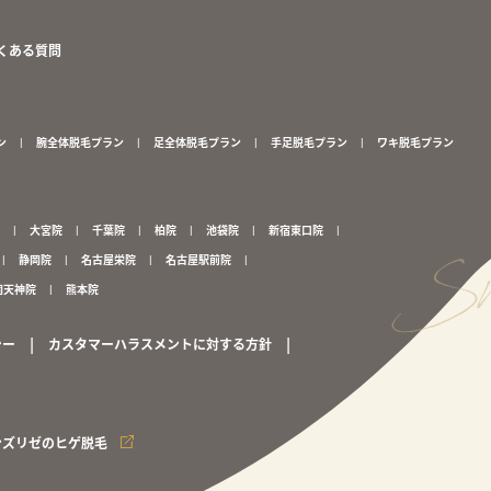
くある質問
ン
腕全体脱毛プラン
足全体脱毛プラン
手足脱毛プラン
ワキ脱毛プラン
大宮院
千葉院
柏院
池袋院
新宿東口院
静岡院
名古屋栄院
名古屋駅前院
岡天神院
熊本院
シー
カスタマーハラスメントに対する方針
ンズリゼのヒゲ脱毛