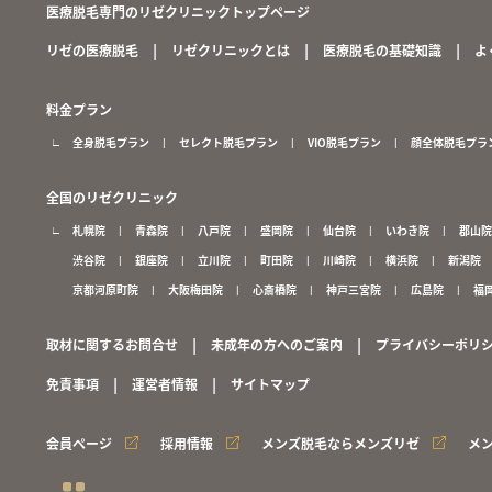
医療脱毛専門のリゼクリニックトップページ
リゼの医療脱毛
リゼクリニックとは
医療脱毛の基礎知識
よ
料金プラン
全身脱毛プラン
セレクト脱毛プラン
VIO脱毛プラン
顔全体脱毛プラ
全国のリゼクリニック
札幌院
青森院
八戸院
盛岡院
仙台院
いわき院
郡山院
渋谷院
銀座院
立川院
町田院
川崎院
横浜院
新潟院
京都河原町院
大阪梅田院
心斎橋院
神戸三宮院
広島院
福
取材に関するお問合せ
未成年の方へのご案内
プライバシーポリ
免責事項
運営者情報
サイトマップ
会員ページ
採用情報
メンズ脱毛ならメンズリゼ
メ