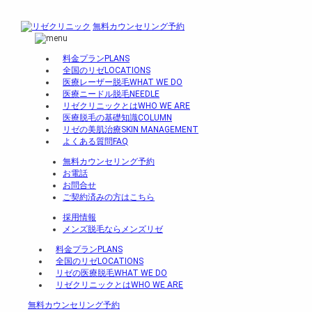
無料カウンセリング予約
料金プラン
PLANS
全国のリゼ
LOCATIONS
医療レーザー脱毛
WHAT WE DO
医療ニードル脱毛
NEEDLE
リゼクリニックとは
WHO WE ARE
医療脱毛の基礎知識
COLUMN
リゼの美肌治療
SKIN MANAGEMENT
よくある質問
FAQ
無料カウンセリング予約
お電話
お問合せ
ご契約済みの方はこちら
採用情報
メンズ脱毛ならメンズリゼ
料金プラン
PLANS
全国のリゼ
LOCATIONS
リゼの医療脱毛
WHAT WE DO
リゼクリニックとは
WHO WE ARE
無料カウンセリング予約