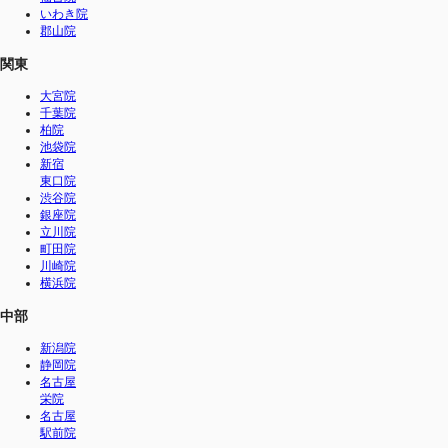
いわき院
郡山院
関東
大宮院
千葉院
柏院
池袋院
新宿
東口院
渋谷院
銀座院
立川院
町田院
川崎院
横浜院
中部
新潟院
静岡院
名古屋
栄院
名古屋
駅前院