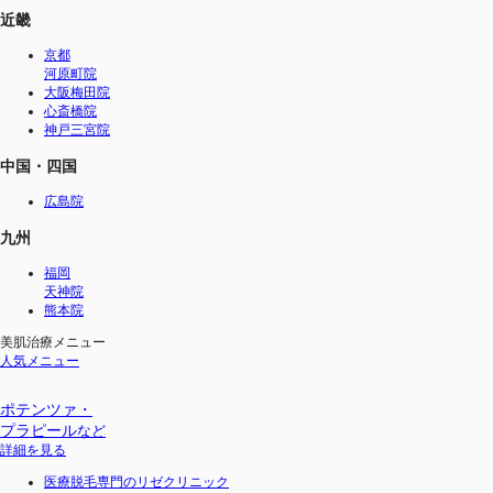
近畿
京都
河原町院
大阪梅田院
心斎橋院
神戸三宮院
中国・四国
広島院
九州
福岡
天神院
熊本院
美肌治療メニュー
人気メニュー
ポテンツァ・
プラピール
など
詳細を見る
医療脱毛専門のリゼクリニック