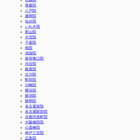
札幌院
青森院
八戸院
盛岡院
仙台院
いわき院
郡山院
大宮院
千葉院
柏院
池袋院
新宿東口院
渋谷院
銀座院
立川院
町田院
川崎院
横浜院
新潟院
静岡院
名古屋栄院
名古屋駅前院
京都河原町院
大阪梅田院
心斎橋院
神戸三宮院
広島院