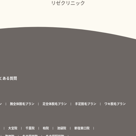
リゼクリニック
くある質問
ン
腕全体脱毛プラン
足全体脱毛プラン
手足脱毛プラン
ワキ脱毛プラン
大宮院
千葉院
柏院
池袋院
新宿東口院