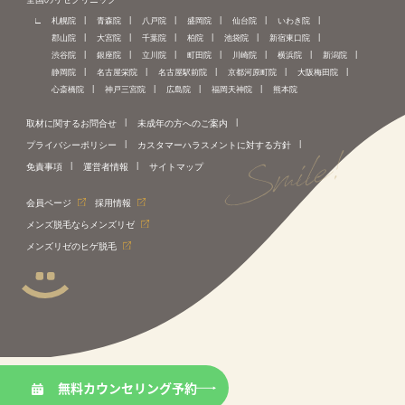
札幌院
青森院
八戸院
盛岡院
仙台院
いわき院
郡山院
大宮院
千葉院
柏院
池袋院
新宿東口院
渋谷院
銀座院
立川院
町田院
川崎院
横浜院
新潟院
静岡院
名古屋栄院
名古屋駅前院
京都河原町院
大阪梅田院
心斎橋院
神戸三宮院
広島院
福岡天神院
熊本院
取材に関するお問合せ
未成年の方へのご案内
プライバシーポリシー
カスタマーハラスメントに対する方針
免責事項
運営者情報
サイトマップ
会員ページ
採用情報
メンズ脱毛ならメンズリゼ
メンズリゼのヒゲ脱毛
無料カウンセリング予約