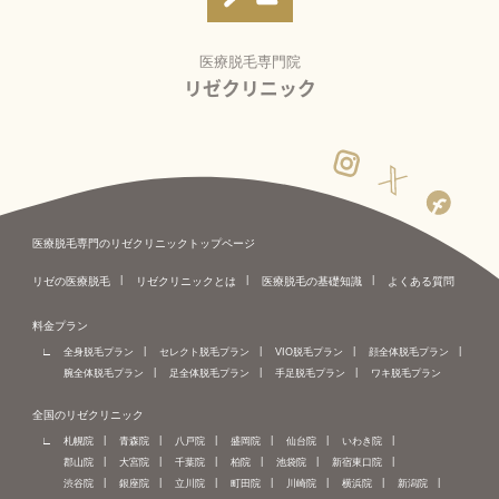
医療脱毛専門院
リゼクリニック
医療脱毛専門のリゼクリニックトップページ
リゼの医療脱毛
リゼクリニックとは
医療脱毛の基礎知識
よくある質問
料金プラン
全身脱毛プラン
セレクト脱毛プラン
VIO脱毛プラン
顔全体脱毛プラン
腕全体脱毛プラン
足全体脱毛プラン
手足脱毛プラン
ワキ脱毛プラン
全国のリゼクリニック
札幌院
青森院
八戸院
盛岡院
仙台院
いわき院
郡山院
大宮院
千葉院
柏院
池袋院
新宿東口院
渋谷院
銀座院
立川院
町田院
川崎院
横浜院
新潟院