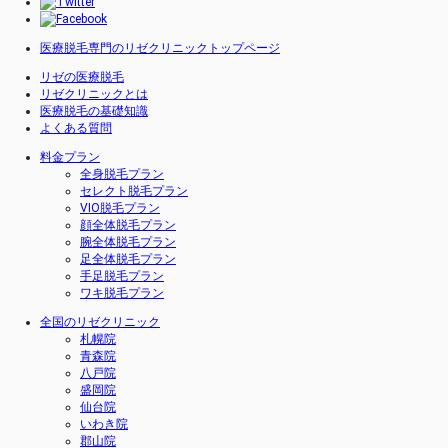
医療脱毛専門のリゼクリニックトップページ
リゼの医療脱毛
リゼクリニックとは
医療脱毛の基礎知識
よくある質問
料金プラン
全身脱毛プラン
セレクト脱毛プラン
VIO脱毛プラン
顔全体脱毛プラン
腕全体脱毛プラン
足全体脱毛プラン
手足脱毛プラン
ワキ脱毛プラン
全国のリゼクリニック
札幌院
青森院
八戸院
盛岡院
仙台院
いわき院
郡山院