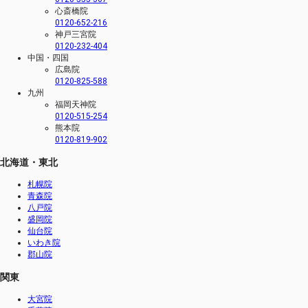
心斎橋院
0120-652-216
神戸三宮院
0120-232-404
中国・四国
広島院
0120-825-588
九州
福岡天神院
0120-515-254
熊本院
0120-819-902
北海道・東北
札幌院
青森院
八戸院
盛岡院
仙台院
いわき院
郡山院
関東
大宮院