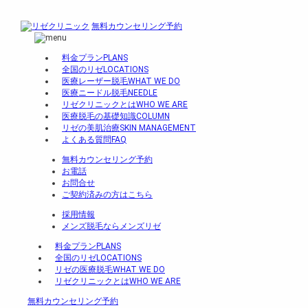
無料カウンセリング予約
料金プラン
PLANS
全国のリゼ
LOCATIONS
医療レーザー脱毛
WHAT WE DO
医療ニードル脱毛
NEEDLE
リゼクリニックとは
WHO WE ARE
医療脱毛の基礎知識
COLUMN
リゼの美肌治療
SKIN MANAGEMENT
よくある質問
FAQ
無料カウンセリング予約
お電話
お問合せ
ご契約済みの方はこちら
採用情報
メンズ脱毛ならメンズリゼ
料金プラン
PLANS
全国のリゼ
LOCATIONS
リゼの医療脱毛
WHAT WE DO
リゼクリニックとは
WHO WE ARE
無料カウンセリング予約