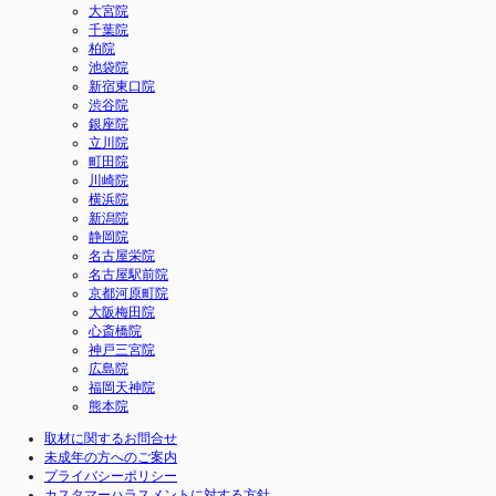
大宮院
千葉院
柏院
池袋院
新宿東口院
渋谷院
銀座院
立川院
町田院
川崎院
横浜院
新潟院
静岡院
名古屋栄院
名古屋駅前院
京都河原町院
大阪梅田院
心斎橋院
神戸三宮院
広島院
福岡天神院
熊本院
取材に関するお問合せ
未成年の方へのご案内
プライバシーポリシー
カスタマーハラスメントに対する方針