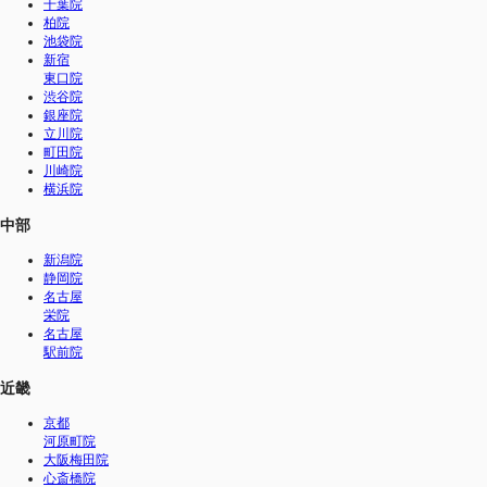
千葉院
柏院
池袋院
新宿
東口院
渋谷院
銀座院
立川院
町田院
川崎院
横浜院
中部
新潟院
静岡院
名古屋
栄院
名古屋
駅前院
近畿
京都
河原町院
大阪梅田院
心斎橋院